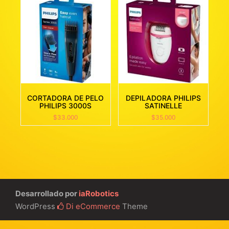
CORTADORA DE PELO
DEPILADORA PHILIPS
PHILIPS 3000S
SATINELLE
$
33.000
$
35.000
Desarrollado por
iaRobotics
WordPress
Di eCommerce
Theme