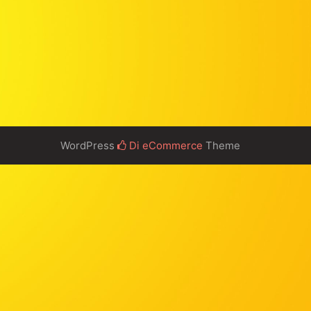
WordPress
Di eCommerce
Theme