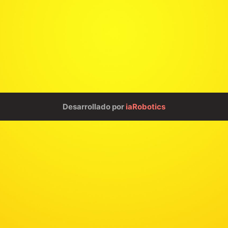
Desarrollado por
iaRobotics