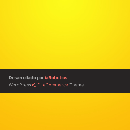
Desarrollado por
iaRobotics
WordPress
Di eCommerce
Theme