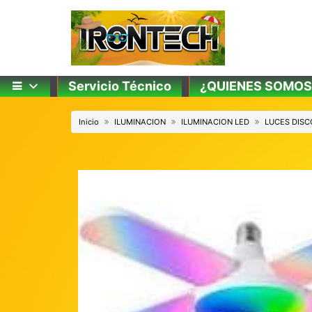
Skip
to
content
Servicio Técnico
¿QUIENES SOMOS
Inicio
ILUMINACION
ILUMINACION LED
LUCES DIS