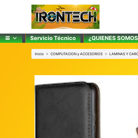
Skip
to
content
Servicio Técnico
¿QUIENES SOMOS
Inicio
COMPUTACION y ACCESORIOS
LAMINAS Y CAR