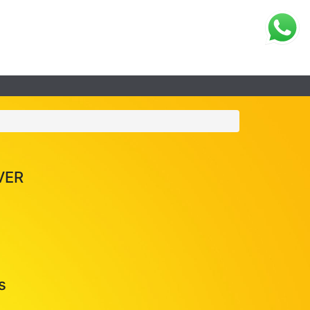
VER
s